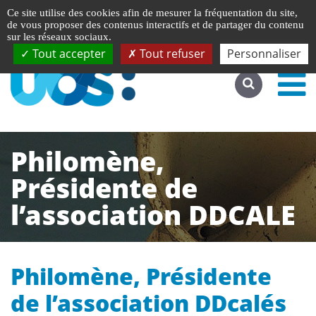
Gestion de vos préférences liées aux cookies
English
Ce site utilise des cookies afin de mesurer la fréquentation du site,
Accéder au site complet
de vous proposer des contenus interactifs et de partager du contenu
sur les réseaux sociaux.
Tout accepter
Tout refuser
Personnaliser
Philomène,
Présidente de
l’association DDCALE
Philomène, Présidente
de l’association DDcalés