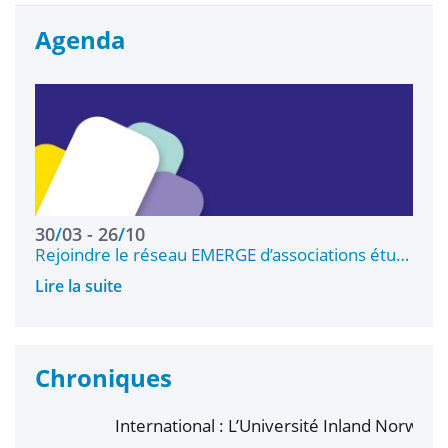
Agenda
30
/
03
26
/
10
Rejoindre le réseau EMERGE d’associations étu…
Lire la suite
Chroniques
International : L’Université Inland Norway et
EME
l’UBS renforcent leur collaboration autour de la
Mate