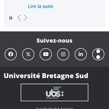
gestion de crise.
Lire la suite
Lir
Suivez-nous
Université Bretagne Sud
Faculté Droit & Science