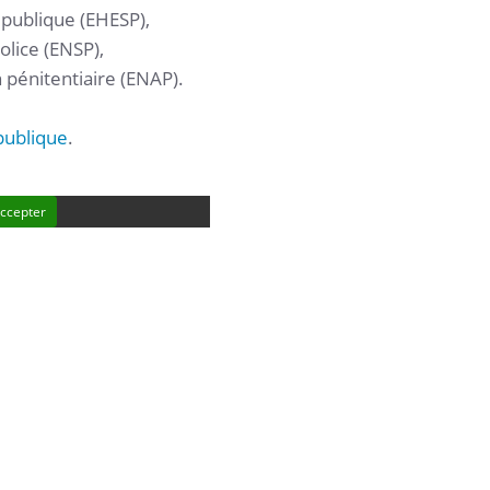
 publique (EHESP),
olice (ENSP),
n pénitentiaire (ENAP).
 publique
.
ccepter