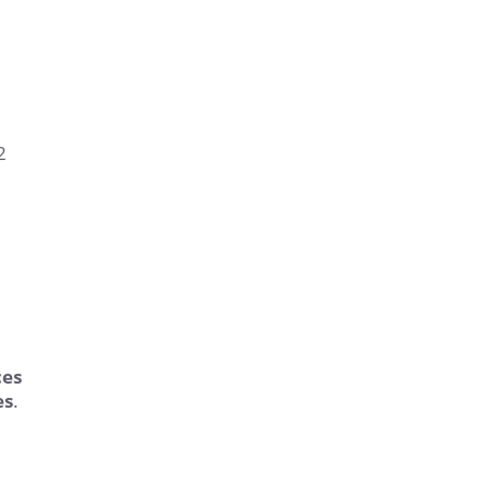
2
ces
es
.