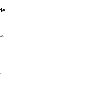
 de
 au
et