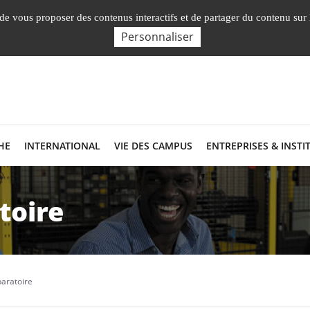
English
Nos Facultés, Insti
, de vous proposer des contenus interactifs et de partager du contenu sur
Personnaliser
HE
INTERNATIONAL
VIE DES CAMPUS
ENTREPRISES & INSTI
toire
paratoire