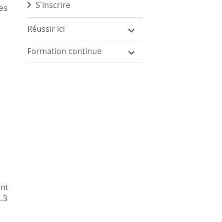
S'inscrire
es
Réussir ici
Formation continue
ant
L3