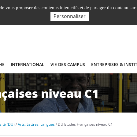
English
Nos Facultés, Insti
, de vous proposer des contenus interactifs et de partager du contenu sur
Personnaliser
HE
INTERNATIONAL
VIE DES CAMPUS
ENTREPRISES & INSTI
çaises niveau C1
sité (DU)
Arts, Lettres, Langues
DU Etudes Françaises niveau C1