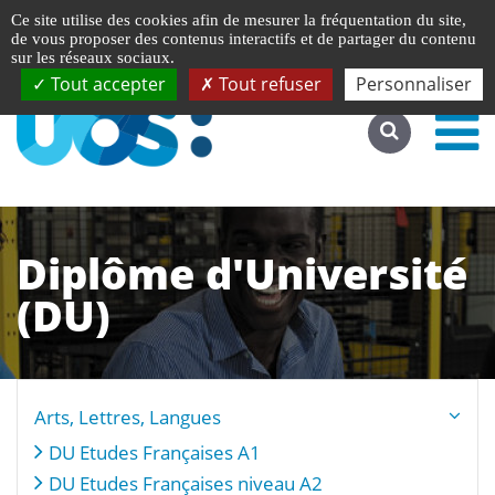
Gestion de vos préférences liées aux cookies
English
Ce site utilise des cookies afin de mesurer la fréquentation du site,
Accéder au site complet
de vous proposer des contenus interactifs et de partager du contenu
sur les réseaux sociaux.
Tout accepter
Tout refuser
Personnaliser
Diplôme d'Université
(DU)
Arts, Lettres, Langues
DU Etudes Françaises A1
DU Etudes Françaises niveau A2