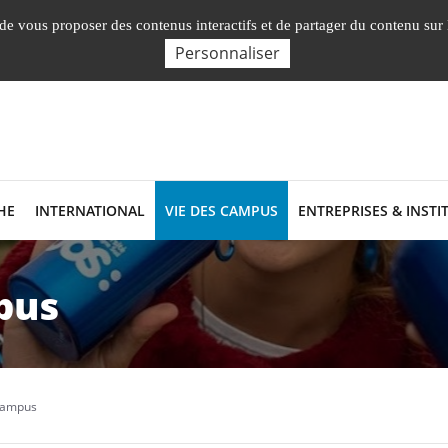
English
Nos Facultés, Insti
, de vous proposer des contenus interactifs et de partager du contenu sur
Personnaliser
HE
INTERNATIONAL
VIE DES CAMPUS
ENTREPRISES & INSTI
pus
campus