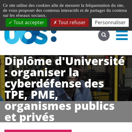
Gestion de vos préférences liées aux cookies
English
Ce site utilise des cookies afin de mesurer la fréquentation du site,
Accéder au site complet
de vous proposer des contenus interactifs et de partager du contenu
sur les réseaux sociaux.
Tout accepter
Tout refuser
Personnaliser
Diplôme d'Université
: organiser la
cyberdéfense des
TPE, PME,
organismes publics
et privés