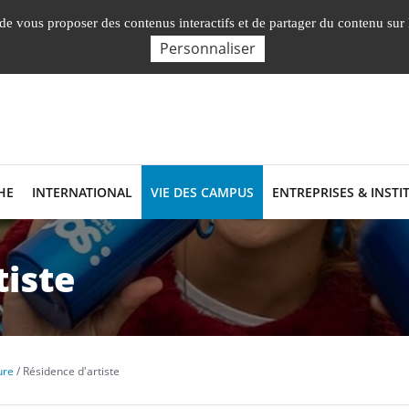
English
Nos Facultés, Insti
, de vous proposer des contenus interactifs et de partager du contenu sur
Personnaliser
HE
INTERNATIONAL
VIE DES CAMPUS
ENTREPRISES & INSTI
tiste
ure
Résidence d'artiste