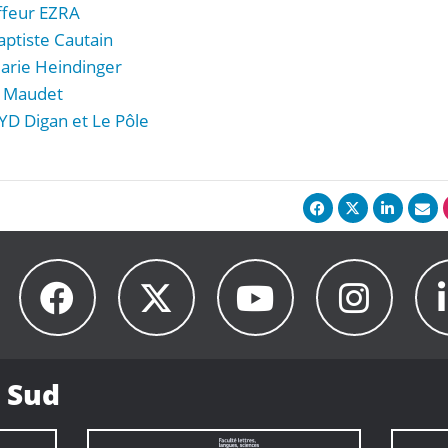
ffeur EZRA
aptiste Cautain
Marie Heindinger
l Maudet
 YD Digan et Le Pôle
 Sud