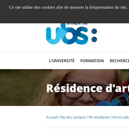
Gestion de vos préférences liées aux cookies
Ce site utilise des cookies afin de mesurer la fréquentation du site
L'UNIVERSITÉ
FORMATION
RECHERC
Résidence d'ar
Accueil
Vie des campus
Vie étudiante
Art et cult