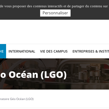
English
Nos Facultés, Insti
, de vous proposer des contenus interactifs et de partager du contenu sur
Personnaliser
HE
INTERNATIONAL
VIE DES CAMPUS
ENTREPRISES & INSTI
éo Océan (LGO)
ratoire Géo Océan (LGO)