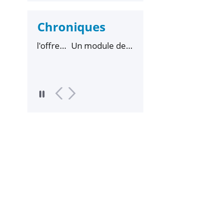
Chroniques
l'offre
Un module de
Planète Conférences -
sensibilisation aux IA
Reconstituer les
génératives pour les
variations climatiques
doctorants
passées
Lire la suite
Lire la suite