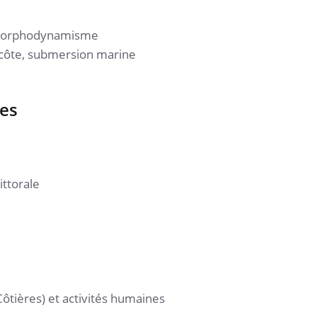
morphodynamisme
de côte, submersion marine
Datalab MSHB - 
de service
es
Lire la suite
ittorale
ôtières) et activités humaines