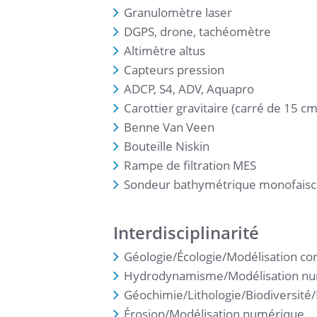
Granulomètre laser
DGPS, drone, tachéomètre
Altimètre altus
Capteurs pression
ADCP, S4, ADV, Aquapro
Carottier gravitaire (carré de 15 c
Benne Van Veen
Bouteille Niskin
Rampe de filtration MES
Sondeur bathymétrique monofais
Interdisciplinarité
Géologie/Écologie/Modélisation co
Hydrodynamisme/Modélisation n
Géochimie/Lithologie/Biodiversité
Érosion/Modélisation numérique