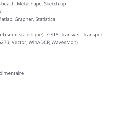
X-beach, Metashape, Sketch-up
éo
Matlab, Grapher, Statistica
l (semi-statistique) : GSTA, Transvec, Transpor
p273, Vector, WinADCP, WavesMon)
édimentaire