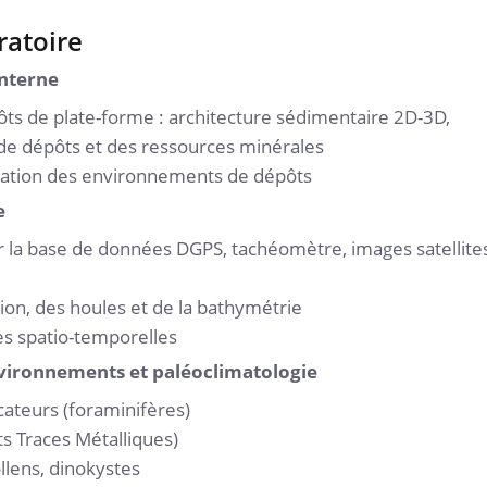
ratoire
interne
ts de plate-forme : architecture sédimentaire 2D-3D,
de dépôts et des ressources minérales
ation des environnements de dépôts
e
 la base de données DGPS, tachéomètre, images satellites
on, des houles et de la bathymétrie
ses spatio-temporelles
vironnements et paléoclimatologie
dicateurs (foraminifères)
 Traces Métalliques)
llens, dinokystes