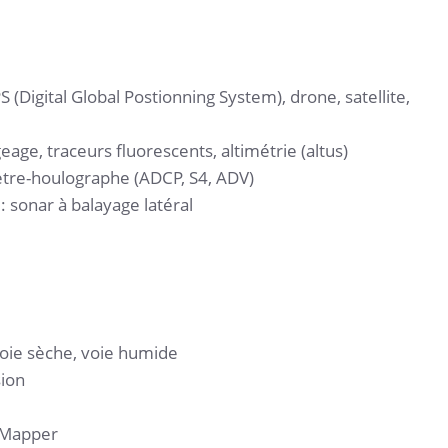
S (Digital Global Postionning System), drone, satellite,
ge, traceurs fluorescents, altimétrie (altus)
re-houlographe (ADCP, S4, ADV)
 sonar à balayage latéral
oie sèche, voie humide
sion
l Mapper