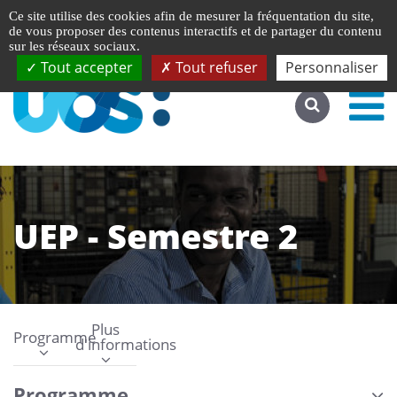
Gestion de vos préférences liées aux cookies
English
Ce site utilise des cookies afin de mesurer la fréquentation du site,
Accéder au site complet
de vous proposer des contenus interactifs et de partager du contenu
sur les réseaux sociaux.
Tout accepter
Tout refuser
Personnaliser
UEP - Semestre 2
Plus
Programme
d'informations
Programme