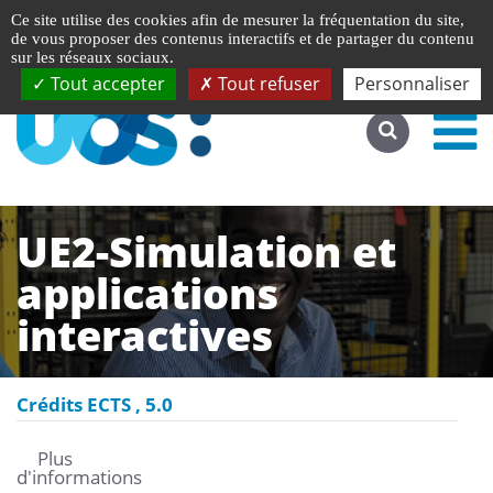
Gestion de vos préférences liées aux cookies
English
Ce site utilise des cookies afin de mesurer la fréquentation du site,
Accéder au site complet
de vous proposer des contenus interactifs et de partager du contenu
sur les réseaux sociaux.
Tout accepter
Tout refuser
Personnaliser
UE2-Simulation et
applications
interactives
Crédits ECTS
5.0
Plus
d'informations