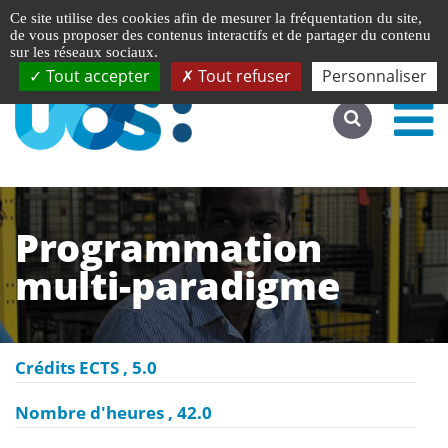
Gestion de vos préférences liées aux cookies
English
Ce site utilise des cookies afin de mesurer la fréquentation du site,
Accéder au site complet
de vous proposer des contenus interactifs et de partager du contenu
sur les réseaux sociaux.
Tout accepter
Tout refuser
Personnaliser
Programmation
multi-paradigme
Crédits ECTS
5.0
Nombre d'heures
42.0