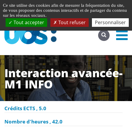
Gestion de vos préférences liées aux cookies
English
Ce site utilise des cookies afin de mesurer la fréquentation du site,
Accéder au site complet
de vous proposer des contenus interactifs et de partager du contenu
sur les réseaux sociaux.
Tout accepter
Tout refuser
Personnaliser
Interaction avancée-
M1 INFO
Crédits ECTS
5.0
Nombre d'heures
42.0